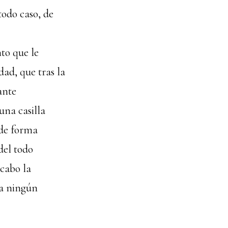
todo caso, de
nto que le
dad, que tras la
ante
una casilla
 de forma
del todo
 cabo la
 a ningún