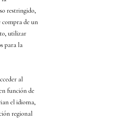
so restringido,
de compra de un
o, utilizar
s para la
cceder al
 en función de
rian el idioma,
ación regional