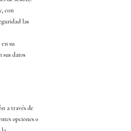
y, con
eguridad las
 en su
 sus datos
ón a través de
entes opciones o
 la