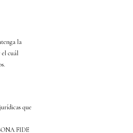
ntenga la
 el cuál
os.
jurídicas que
de BONA FIDE