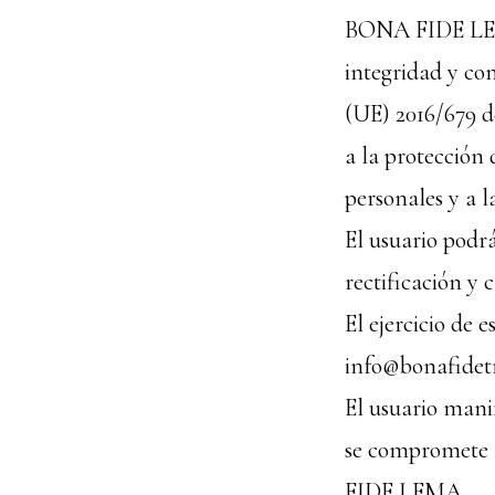
BONA FIDE LEMA
integridad y co
(UE) 2016/679 de
a la protección 
personales y a l
El usuario podr
rectificación y
El ejercicio de 
info@bonafidetr
El usuario manif
se compromete 
FIDE LEMA.