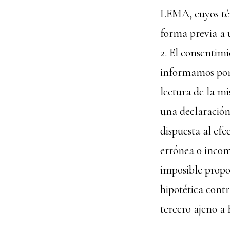
LEMA, cuyos tér
forma previa a 
2. El consentimi
informamos ponie
lectura de la m
una declaración
dispuesta al efe
errónea o incom
imposible propor
hipotética cont
tercero ajeno a