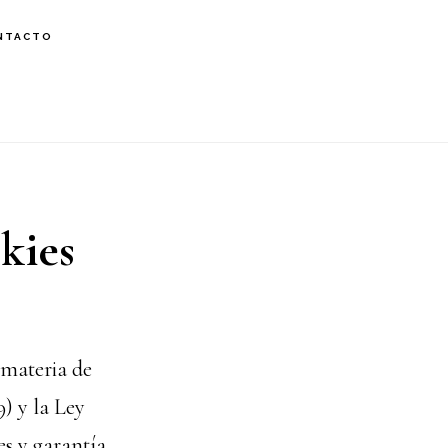
NTACTO
okies
 materia de
) y la Ley
es y garantía