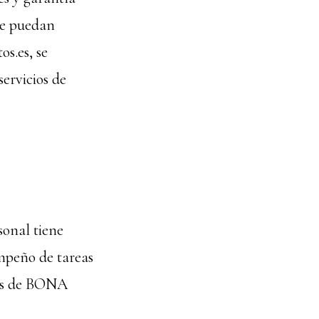
 se puedan
os.es, se
servicios de
sonal tiene
mpeño de tareas
ias de BONA