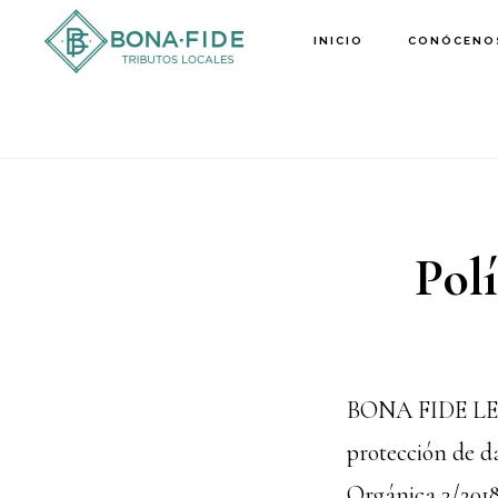
Saltar
INICIO
CONÓCENO
al
contenido
principal
Polí
BONA FIDE LEMA
protección de d
Orgánica 3/2018