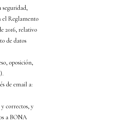
 seguridad,
en el Reglamento
e 2016, relativo
nto de datos
so, oposición,
).
és de email a:
 y correctos, y
ios a BONA