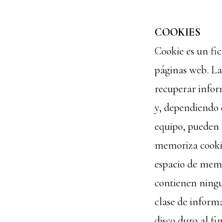
COOKIES
Cookie es un fi
páginas web. La
recuperar infor
y, dependiendo 
equipo, pueden u
memoriza cookie
espacio de memo
contienen ning
clase de inform
disco duro al fi