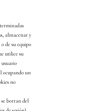
determinadas
as, almacenar y
 o de su equipo
 utilice su
l usuario
ual ocupando un
okies no
 se borran del
es de sesión).